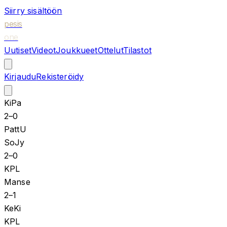
Siirry sisältöön
pesis
one
Uutiset
Videot
Joukkueet
Ottelut
Tilastot
Kirjaudu
Rekisteröidy
KiPa
2
–
0
PattU
SoJy
2
–
0
KPL
Manse
2
–
1
KeKi
KPL