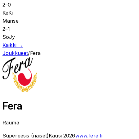
2
–
0
KeKi
Manse
2
–
1
SoJy
Kaikki →
Joukkueet
/
Fera
Fera
Rauma
Superpesis (naiset)
Kausi
2026
www.fera.fi