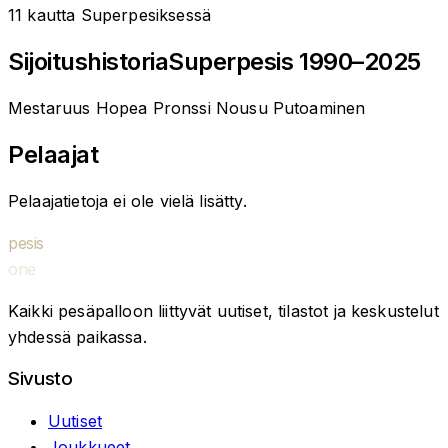
11
kautta Superpesiksessä
Sijoitushistoria
Superpesis 1990–2025
Mestaruus
Hopea
Pronssi
Nousu
Putoaminen
Pelaajat
Pelaajatietoja ei ole vielä lisätty.
pesis
one
Kaikki pesäpalloon liittyvät uutiset, tilastot ja keskustelut
yhdessä paikassa.
Sivusto
Uutiset
Joukkueet