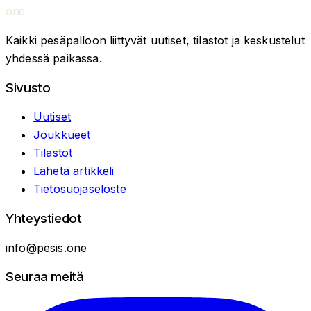
one
Kaikki pesäpalloon liittyvät uutiset, tilastot ja keskustelut
yhdessä paikassa.
Sivusto
Uutiset
Joukkueet
Tilastot
Lähetä artikkeli
Tietosuojaseloste
Yhteystiedot
info@pesis.one
Seuraa meitä