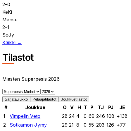
2
–
0
KeKi
Manse
2
–
1
SoJy
Kaikki →
Tilastot
Miesten Superpesis 2026
Sarjataulukko
Pelaajatilastot
Joukkuetilastot
#
Joukkue
O
V
H
T
P
TJ
PJ
JE
1
Vimpelin Veto
28
24
4
0
69
246
108
+
138
2
Sotkamon Jymy
29
21
8
0
55
203
126
+
77