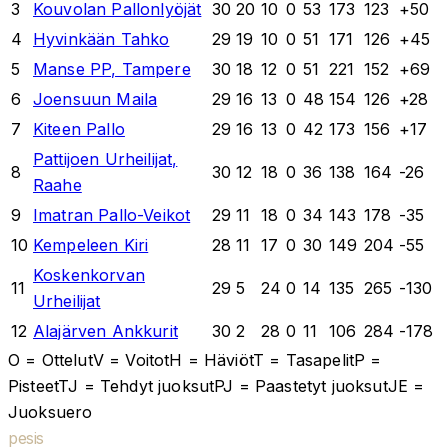
3
Kouvolan Pallonlyöjät
30
20
10
0
53
173
123
+
50
4
Hyvinkään Tahko
29
19
10
0
51
171
126
+
45
5
Manse PP, Tampere
30
18
12
0
51
221
152
+
69
6
Joensuun Maila
29
16
13
0
48
154
126
+
28
7
Kiteen Pallo
29
16
13
0
42
173
156
+
17
Pattijoen Urheilijat,
8
30
12
18
0
36
138
164
-26
Raahe
9
Imatran Pallo-Veikot
29
11
18
0
34
143
178
-35
10
Kempeleen Kiri
28
11
17
0
30
149
204
-55
Koskenkorvan
11
29
5
24
0
14
135
265
-130
Urheilijat
12
Alajärven Ankkurit
30
2
28
0
11
106
284
-178
O = Ottelut
V = Voitot
H = Häviöt
T = Tasapelit
P =
Pisteet
TJ = Tehdyt juoksut
PJ = Paastetyt juoksut
JE =
Juoksuero
pesis