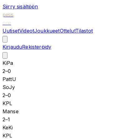
Siirry sisältöön
pesis
one
Uutiset
Videot
Joukkueet
Ottelut
Tilastot
Kirjaudu
Rekisteröidy
KiPa
2
–
0
PattU
SoJy
2
–
0
KPL
Manse
2
–
1
KeKi
KPL