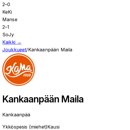
2
–
0
KeKi
Manse
2
–
1
SoJy
Kaikki →
Joukkueet
/
Kankaanpään Maila
Kankaanpään Maila
Kankaanpää
Ykköspesis (miehet)
Kausi