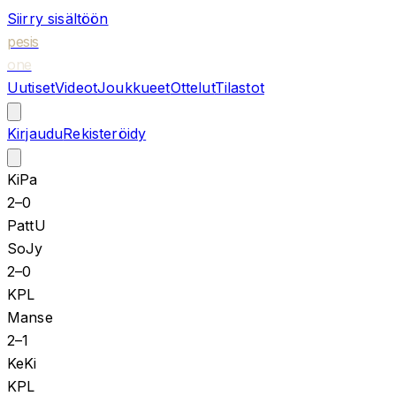
Siirry sisältöön
pesis
one
Uutiset
Videot
Joukkueet
Ottelut
Tilastot
Kirjaudu
Rekisteröidy
KiPa
2
–
0
PattU
SoJy
2
–
0
KPL
Manse
2
–
1
KeKi
KPL