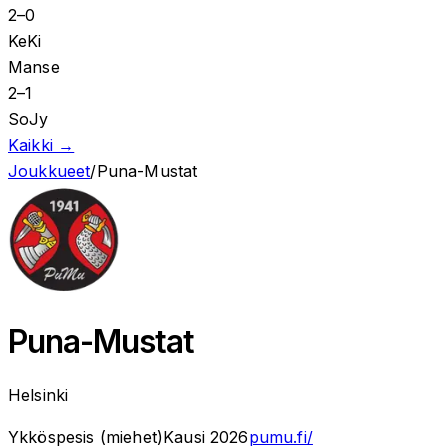
2
–
0
KeKi
Manse
2
–
1
SoJy
Kaikki →
Joukkueet
/
Puna-Mustat
Puna-Mustat
Helsinki
Ykköspesis (miehet)
Kausi
2026
pumu.fi/