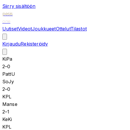
Siirry sisältöön
pesis
one
Uutiset
Videot
Joukkueet
Ottelut
Tilastot
Kirjaudu
Rekisteröidy
KiPa
2
–
0
PattU
SoJy
2
–
0
KPL
Manse
2
–
1
KeKi
KPL