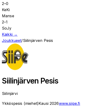
2
–
0
KeKi
Manse
2
–
1
SoJy
Kaikki →
Joukkueet
/
Siilinjärven Pesis
Siilinjärven Pesis
Siilinjärvi
Ykköspesis (miehet)
Kausi
2026
www.siipe.fi