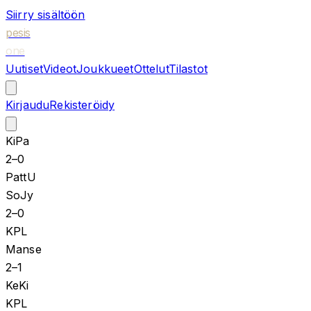
Siirry sisältöön
pesis
one
Uutiset
Videot
Joukkueet
Ottelut
Tilastot
Kirjaudu
Rekisteröidy
KiPa
2
–
0
PattU
SoJy
2
–
0
KPL
Manse
2
–
1
KeKi
KPL