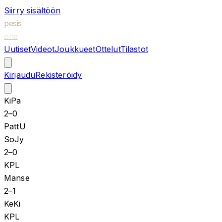
Siirry sisältöön
pesis
one
Uutiset
Videot
Joukkueet
Ottelut
Tilastot
Kirjaudu
Rekisteröidy
KiPa
2
–
0
PattU
SoJy
2
–
0
KPL
Manse
2
–
1
KeKi
KPL