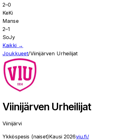
2
–
0
KeKi
Manse
2
–
1
SoJy
Kaikki →
Joukkueet
/
Viinijärven Urheilijat
Viinijärven Urheilijat
Viinijärvi
Ykköspesis (naiset)
Kausi
2026
viu.fi/