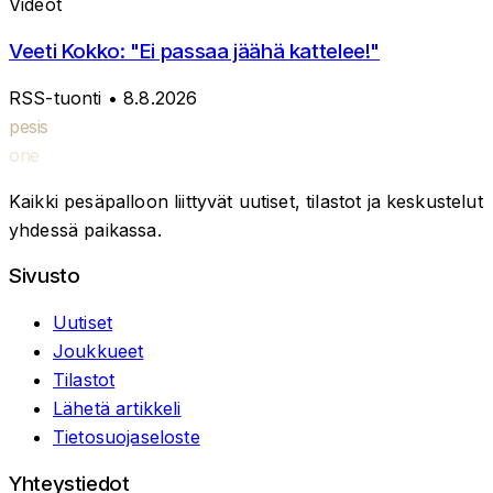
Videot
Veeti Kokko: "Ei passaa jäähä kattelee!"
RSS-tuonti
• 8.8.2026
pesis
one
Kaikki pesäpalloon liittyvät uutiset, tilastot ja keskustelut
yhdessä paikassa.
Sivusto
Uutiset
Joukkueet
Tilastot
Lähetä artikkeli
Tietosuojaseloste
Yhteystiedot