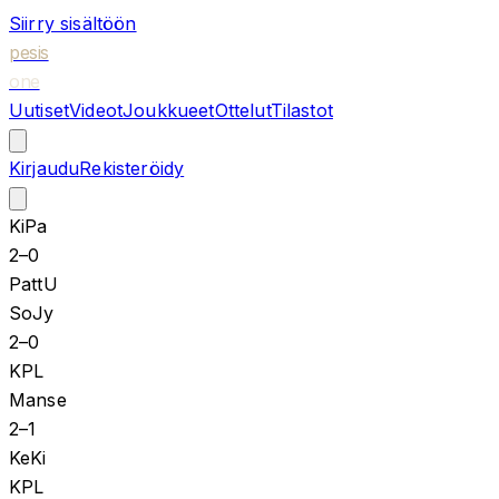
Siirry sisältöön
pesis
one
Uutiset
Videot
Joukkueet
Ottelut
Tilastot
Kirjaudu
Rekisteröidy
KiPa
2
–
0
PattU
SoJy
2
–
0
KPL
Manse
2
–
1
KeKi
KPL