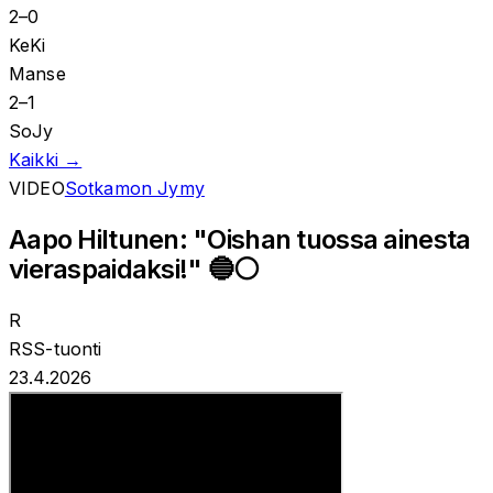
2
–
0
KeKi
Manse
2
–
1
SoJy
Kaikki →
VIDEO
Sotkamon Jymy
Aapo Hiltunen: "Oishan tuossa ainesta
vieraspaidaksi!" 🔵⚪️
R
RSS-tuonti
23.4.2026