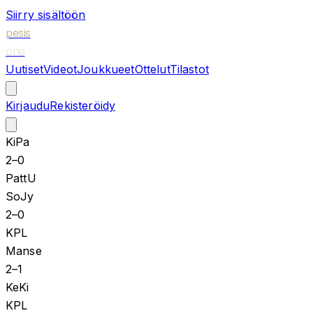
Siirry sisältöön
pesis
one
Uutiset
Videot
Joukkueet
Ottelut
Tilastot
Kirjaudu
Rekisteröidy
KiPa
2
–
0
PattU
SoJy
2
–
0
KPL
Manse
2
–
1
KeKi
KPL