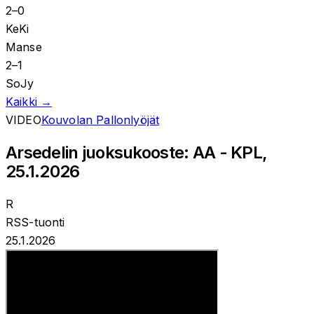
2
–
0
KeKi
Manse
2
–
1
SoJy
Kaikki →
VIDEO
Kouvolan Pallonlyöjät
Arsedelin juoksukooste: AA - KPL,
25.1.2026
R
RSS-tuonti
25.1.2026