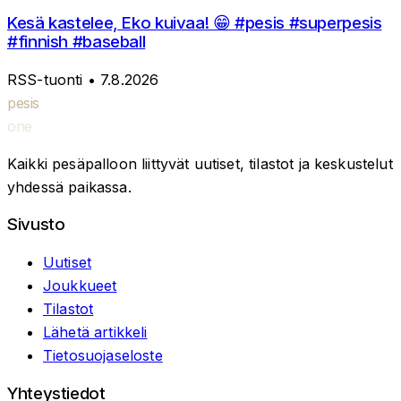
Kesä kastelee, Eko kuivaa! 😁 #pesis #superpesis
#finnish #baseball
RSS-tuonti
• 7.8.2026
pesis
one
Kaikki pesäpalloon liittyvät uutiset, tilastot ja keskustelut
yhdessä paikassa.
Sivusto
Uutiset
Joukkueet
Tilastot
Lähetä artikkeli
Tietosuojaseloste
Yhteystiedot