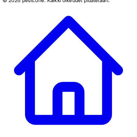
©
2026
pesis.one. Kaikki oikeudet pidätetään.