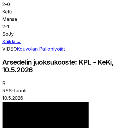
2
–
0
KeKi
Manse
2
–
1
SoJy
Kaikki →
VIDEO
Kouvolan Pallonlyöjät
Arsedelin juoksukooste: KPL - KeKi,
10.5.2026
R
RSS-tuonti
10.5.2026