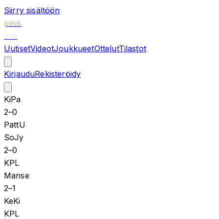
Siirry sisältöön
pesis
one
Uutiset
Videot
Joukkueet
Ottelut
Tilastot
Kirjaudu
Rekisteröidy
KiPa
2
–
0
PattU
SoJy
2
–
0
KPL
Manse
2
–
1
KeKi
KPL