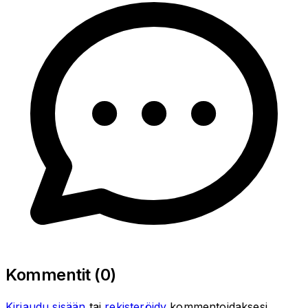
Kommentit (
0
)
Kirjaudu sisään
tai
rekisteröidy
kommentoidaksesi.