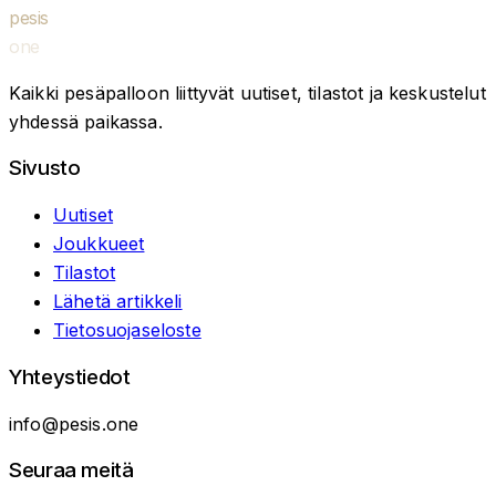
pesis
one
Kaikki pesäpalloon liittyvät uutiset, tilastot ja keskustelut
yhdessä paikassa.
Sivusto
Uutiset
Joukkueet
Tilastot
Lähetä artikkeli
Tietosuojaseloste
Yhteystiedot
info@pesis.one
Seuraa meitä