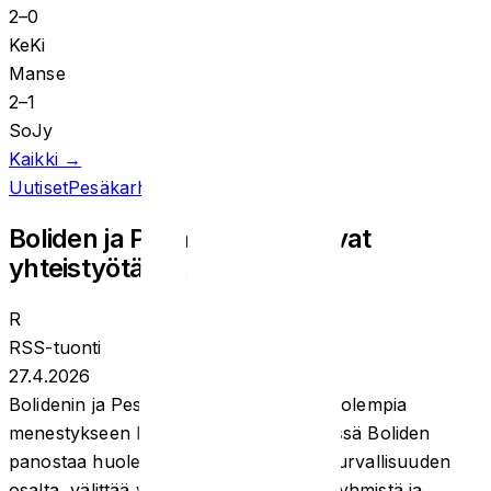
2
–
0
KeKi
Manse
2
–
1
SoJy
Kaikki →
Uutiset
Pesäkarhut
Boliden ja Pesäkarhut jatkavat
yhteistyötä kaudella 2026
R
RSS-tuonti
27.4.2026
Bolidenin ja Pesäkarhujen arvot ovat molempia
menestykseen kantava voima. Siinä missä Boliden
panostaa huolenpitoon ympäristön ja turvallisuuden
osalta, välittää ympärillä olevista sidosryhmistä ja