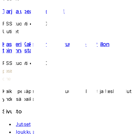
Tarjoa upea aitioelämys!
RSS-tuonti
• 5.8.2026
Uutiset
Kasperi Kaksonen jää sivuun Kiteen Pallon
toiminnasta
RSS-tuonti
• 4.8.2026
pesis
one
Kaikki pesäpalloon liittyvät uutiset, tilastot ja keskustelut
yhdessä paikassa.
Sivusto
Uutiset
Joukkueet