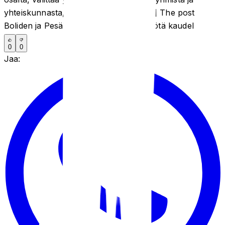
yhteiskunnasta, Pesäkarhut tarjoaa […] The post
Boliden ja Pesäkarhut jatkavat yhteistyötä kaudel
0
0
Jaa: