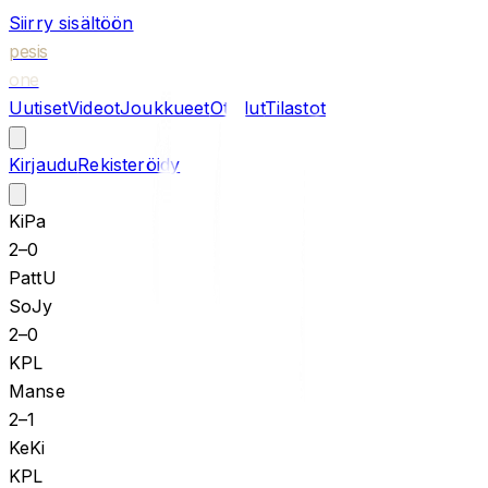
Siirry sisältöön
pesis
one
Uutiset
Videot
Joukkueet
Ottelut
Tilastot
Kirjaudu
Rekisteröidy
KiPa
2
–
0
PattU
SoJy
2
–
0
KPL
Manse
2
–
1
KeKi
KPL