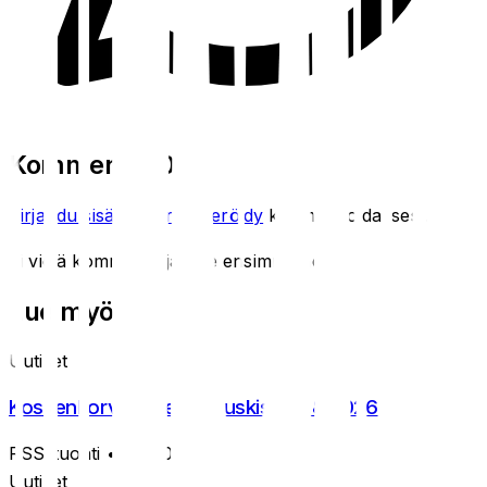
Kommentit (
0
)
Kirjaudu sisään
tai
rekisteröidy
kommentoidaksesi.
Ei vielä kommentteja. Ole ensimmäinen!
Lue myös
Uutiset
Koskenkorvan mestaruuskisat 3.8.2026
RSS-tuonti
• 6.8.2026
Uutiset