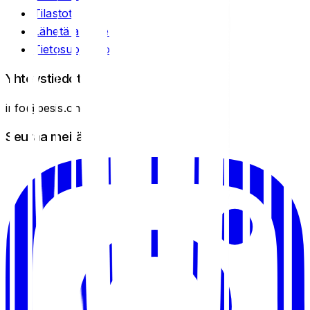
Tilastot
Lähetä artikkeli
Tietosuojaseloste
Yhteystiedot
info@pesis.one
Seuraa meitä