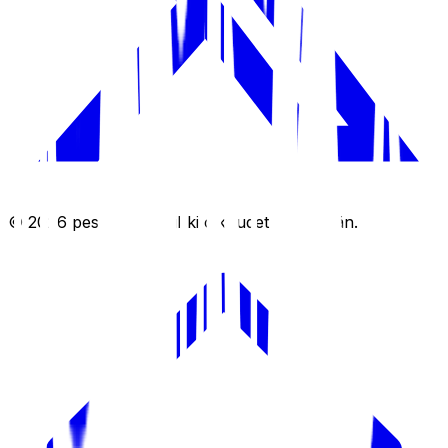
©
2026
pesis.one. Kaikki oikeudet pidätetään.