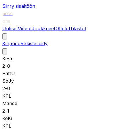
Siirry sisältöön
pesis
one
Uutiset
Videot
Joukkueet
Ottelut
Tilastot
Kirjaudu
Rekisteröidy
KiPa
2
–
0
PattU
SoJy
2
–
0
KPL
Manse
2
–
1
KeKi
KPL