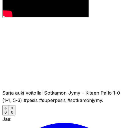
Sarja auki voitolla! Sotkamon Jymy - Kiteen Pallo 1-0
(1-1, 5-3) #pesis #superpesis #sotkamonjymy.
0
0
Jaa: