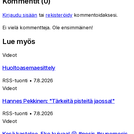
Kommentit (
0
)
Kirjaudu sisään
tai
rekisteröidy
kommentoidaksesi.
Ei vielä kommentteja. Ole ensimmäinen!
Lue myös
Videot
Huoltoasemaesittely
RSS-tuonti
• 7.8.2026
Videot
Hannes Pekkinen: "Tärkeitä pisteitä jaossa!"
RSS-tuonti
• 7.8.2026
Videot
Kesä kastelee, Eko kuivaa! 😁 #pesis #superpesis