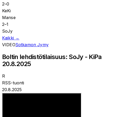
2
–
0
KeKi
Manse
2
–
1
SoJy
Kaikki →
VIDEO
Sotkamon Jymy
Boltin lehdistötilaisuus: SoJy - KiPa
20.8.2025
R
RSS-tuonti
20.8.2025