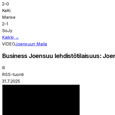
2
–
0
KeKi
Manse
2
–
1
SoJy
Kaikki →
VIDEO
Joensuun Maila
Business Joensuu lehdistötilaisuus: Joe
R
RSS-tuonti
31.7.2025