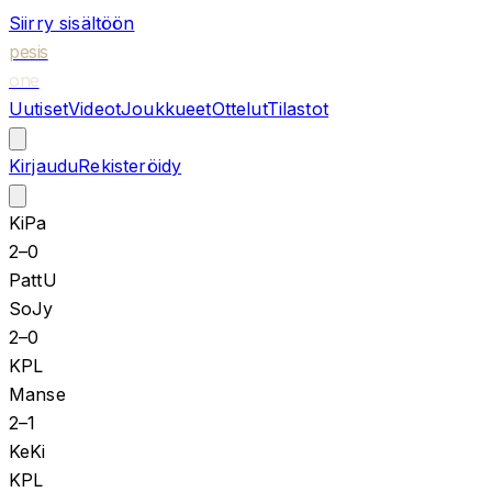
Siirry sisältöön
pesis
one
Uutiset
Videot
Joukkueet
Ottelut
Tilastot
Kirjaudu
Rekisteröidy
KiPa
2
–
0
PattU
SoJy
2
–
0
KPL
Manse
2
–
1
KeKi
KPL