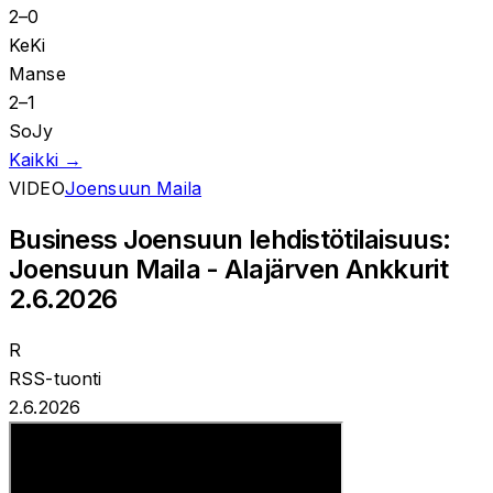
2
–
0
KeKi
Manse
2
–
1
SoJy
Kaikki →
VIDEO
Joensuun Maila
Business Joensuun lehdistötilaisuus:
Joensuun Maila - Alajärven Ankkurit
2.6.2026
R
RSS-tuonti
2.6.2026