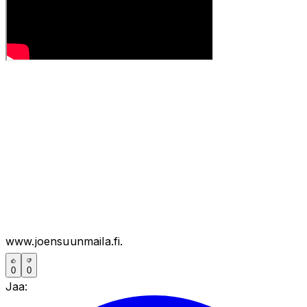
www.joensuunmaila.fi.
0
0
Jaa: