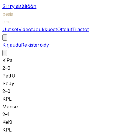
Siirry sisältöön
pesis
one
Uutiset
Videot
Joukkueet
Ottelut
Tilastot
Kirjaudu
Rekisteröidy
KiPa
2
–
0
PattU
SoJy
2
–
0
KPL
Manse
2
–
1
KeKi
KPL