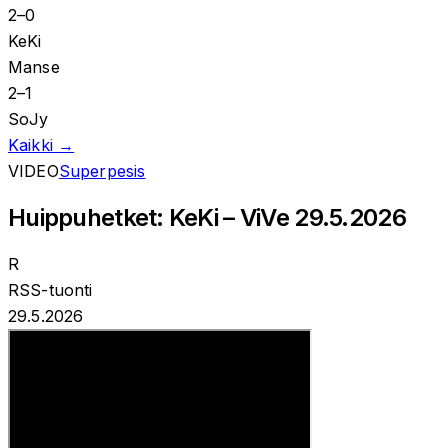
2
–
0
KeKi
Manse
2
–
1
SoJy
Kaikki →
VIDEO
Superpesis
Huippuhetket: KeKi – ViVe 29.5.2026
R
RSS-tuonti
29.5.2026