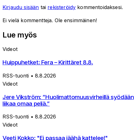
Kirjaudu sisään
tai
rekisteröidy
kommentoidaksesi.
Ei vielä kommentteja. Ole ensimmäinen!
Lue myös
Videot
Huippuhetket: Fera – Kirittäret 8.8.
RSS-tuonti
• 8.8.2026
Videot
Jere Vikström: ”Huolimattomuusvirheillä syödään
liikaa omaa peliä.”
RSS-tuonti
• 8.8.2026
Videot
Veeti Kokko: "Ei passaa jäähä kattelee!"