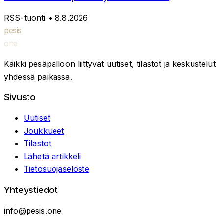
RSS-tuonti
• 8.8.2026
pesis
one
Kaikki pesäpalloon liittyvät uutiset, tilastot ja keskustelut
yhdessä paikassa.
Sivusto
Uutiset
Joukkueet
Tilastot
Lähetä artikkeli
Tietosuojaseloste
Yhteystiedot
info@pesis.one