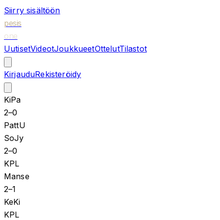
Siirry sisältöön
pesis
one
Uutiset
Videot
Joukkueet
Ottelut
Tilastot
Kirjaudu
Rekisteröidy
KiPa
2
–
0
PattU
SoJy
2
–
0
KPL
Manse
2
–
1
KeKi
KPL