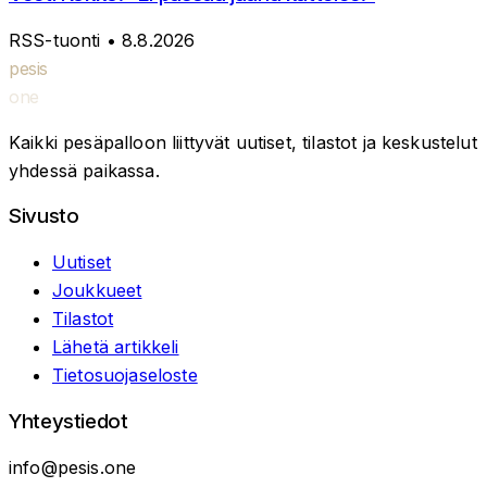
RSS-tuonti
• 8.8.2026
pesis
one
Kaikki pesäpalloon liittyvät uutiset, tilastot ja keskustelut
yhdessä paikassa.
Sivusto
Uutiset
Joukkueet
Tilastot
Lähetä artikkeli
Tietosuojaseloste
Yhteystiedot
info@pesis.one