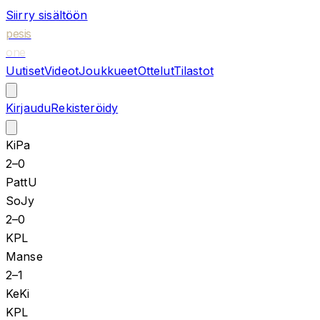
Siirry sisältöön
pesis
one
Uutiset
Videot
Joukkueet
Ottelut
Tilastot
Kirjaudu
Rekisteröidy
KiPa
2
–
0
PattU
SoJy
2
–
0
KPL
Manse
2
–
1
KeKi
KPL