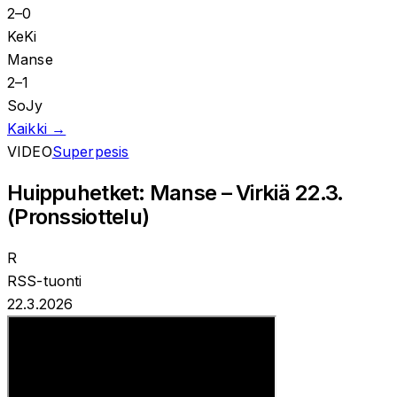
2
–
0
KeKi
Manse
2
–
1
SoJy
Kaikki →
VIDEO
Superpesis
Huippuhetket: Manse – Virkiä 22.3.
(Pronssiottelu)
R
RSS-tuonti
22.3.2026