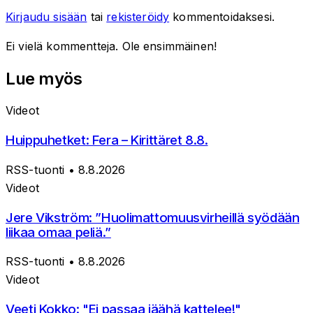
Kirjaudu sisään
tai
rekisteröidy
kommentoidaksesi.
Ei vielä kommentteja. Ole ensimmäinen!
Lue myös
Videot
Huippuhetket: Fera – Kirittäret 8.8.
RSS-tuonti
• 8.8.2026
Videot
Jere Vikström: ”Huolimattomuusvirheillä syödään
liikaa omaa peliä.”
RSS-tuonti
• 8.8.2026
Videot
Veeti Kokko: "Ei passaa jäähä kattelee!"