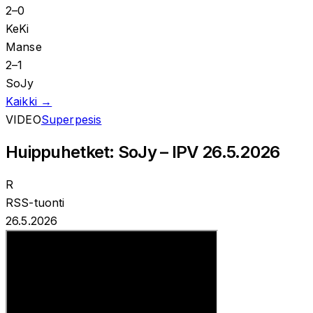
2
–
0
KeKi
Manse
2
–
1
SoJy
Kaikki →
VIDEO
Superpesis
Huippuhetket: SoJy – IPV 26.5.2026
R
RSS-tuonti
26.5.2026