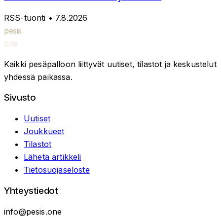
RSS-tuonti
• 7.8.2026
pesis
one
Kaikki pesäpalloon liittyvät uutiset, tilastot ja keskustelut
yhdessä paikassa.
Sivusto
Uutiset
Joukkueet
Tilastot
Lähetä artikkeli
Tietosuojaseloste
Yhteystiedot
info@pesis.one