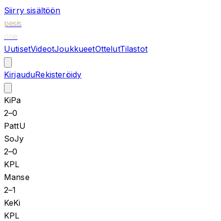
Siirry sisältöön
pesis
one
Uutiset
Videot
Joukkueet
Ottelut
Tilastot
Kirjaudu
Rekisteröidy
KiPa
2
–
0
PattU
SoJy
2
–
0
KPL
Manse
2
–
1
KeKi
KPL