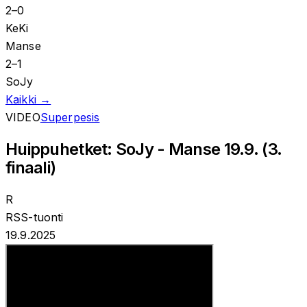
2
–
0
KeKi
Manse
2
–
1
SoJy
Kaikki →
VIDEO
Superpesis
Huippuhetket: SoJy - Manse 19.9. (3.
finaali)
R
RSS-tuonti
19.9.2025