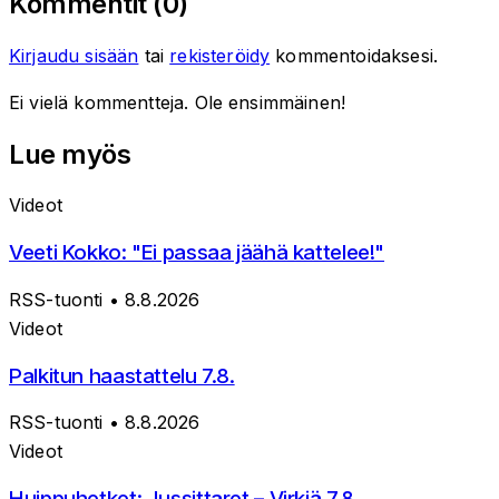
Kommentit (
0
)
Kirjaudu sisään
tai
rekisteröidy
kommentoidaksesi.
Ei vielä kommentteja. Ole ensimmäinen!
Lue myös
Videot
Veeti Kokko: "Ei passaa jäähä kattelee!"
RSS-tuonti
• 8.8.2026
Videot
Palkitun haastattelu 7.8.
RSS-tuonti
• 8.8.2026
Videot
Huippuhetket: Jussittaret – Virkiä 7.8.