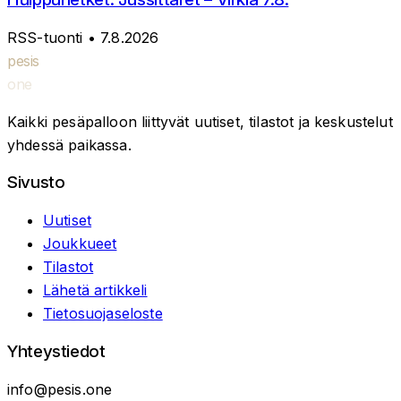
RSS-tuonti
• 7.8.2026
pesis
one
Kaikki pesäpalloon liittyvät uutiset, tilastot ja keskustelut
yhdessä paikassa.
Sivusto
Uutiset
Joukkueet
Tilastot
Lähetä artikkeli
Tietosuojaseloste
Yhteystiedot
info@pesis.one