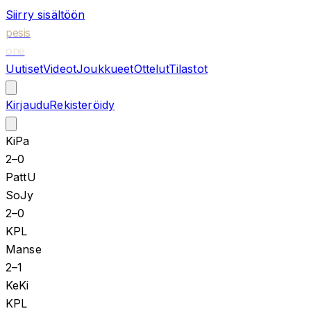
Siirry sisältöön
pesis
one
Uutiset
Videot
Joukkueet
Ottelut
Tilastot
Kirjaudu
Rekisteröidy
KiPa
2
–
0
PattU
SoJy
2
–
0
KPL
Manse
2
–
1
KeKi
KPL