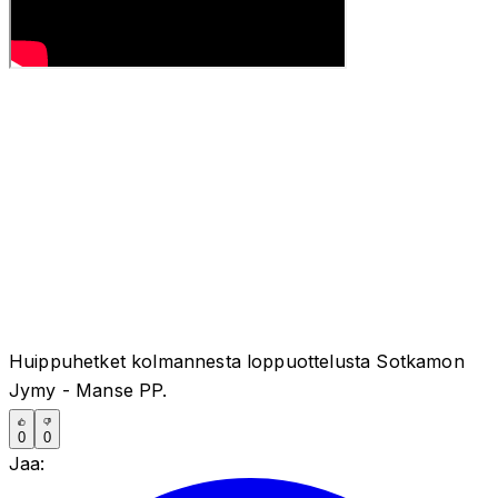
Huippuhetket kolmannesta loppuottelusta Sotkamon
Jymy - Manse PP.
0
0
Jaa: