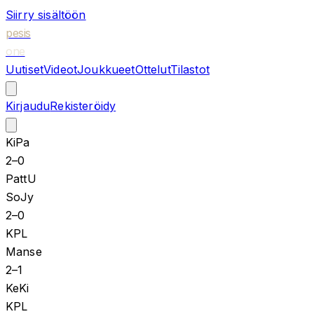
Siirry sisältöön
pesis
one
Uutiset
Videot
Joukkueet
Ottelut
Tilastot
Kirjaudu
Rekisteröidy
KiPa
2
–
0
PattU
SoJy
2
–
0
KPL
Manse
2
–
1
KeKi
KPL