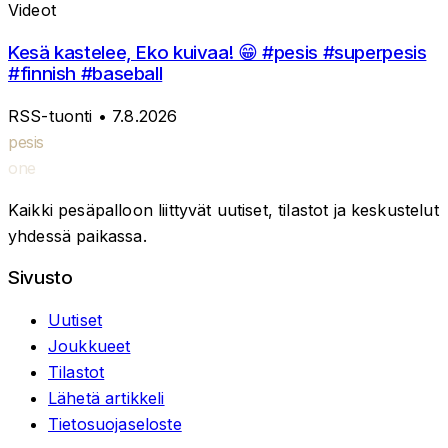
Videot
Kesä kastelee, Eko kuivaa! 😁 #pesis #superpesis
#finnish #baseball
RSS-tuonti
• 7.8.2026
pesis
one
Kaikki pesäpalloon liittyvät uutiset, tilastot ja keskustelut
yhdessä paikassa.
Sivusto
Uutiset
Joukkueet
Tilastot
Lähetä artikkeli
Tietosuojaseloste