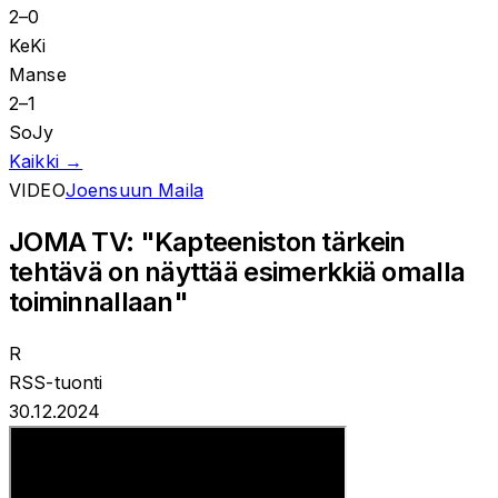
2
–
0
KeKi
Manse
2
–
1
SoJy
Kaikki →
VIDEO
Joensuun Maila
JOMA TV: "Kapteeniston tärkein
tehtävä on näyttää esimerkkiä omalla
toiminnallaan"
R
RSS-tuonti
30.12.2024