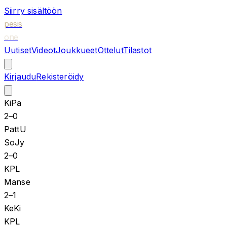
Siirry sisältöön
pesis
one
Uutiset
Videot
Joukkueet
Ottelut
Tilastot
Kirjaudu
Rekisteröidy
KiPa
2
–
0
PattU
SoJy
2
–
0
KPL
Manse
2
–
1
KeKi
KPL