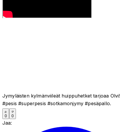
Jymyläisten kylmänviileät huippuhetket tarjoaa Olvi!
#pesis #superpesis #sotkamonjymy #pesäpallo.
0
0
Jaa: