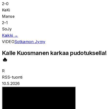
2
–
0
KeKi
Manse
2
–
1
SoJy
Kaikki →
VIDEO
Sotkamon Jymy
Kalle Kuosmanen karkaa pudotuksella!
🔥
R
RSS-tuonti
10.5.2026