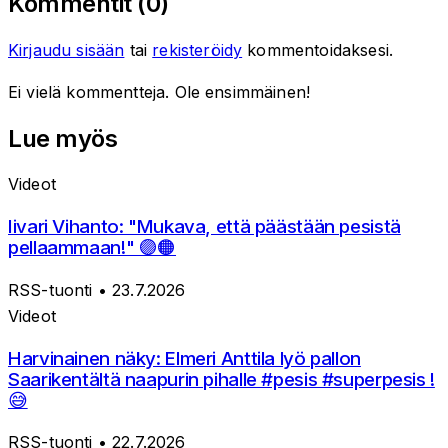
Kommentit (
0
)
Kirjaudu sisään
tai
rekisteröidy
kommentoidaksesi.
Ei vielä kommentteja. Ole ensimmäinen!
Lue myös
Videot
Iivari Vihanto: "Mukava, että päästään pesistä
pellaammaan!" 🟣🟠
RSS-tuonti
• 23.7.2026
Videot
Harvinainen näky: Elmeri Anttila lyö pallon
Saarikentältä naapurin pihalle #pesis #superpesis !
😅
RSS-tuonti
• 22.7.2026