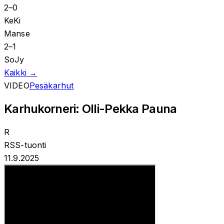
2
–
0
KeKi
Manse
2
–
1
SoJy
Kaikki →
VIDEO
Pesäkarhut
Karhukorneri: Olli-Pekka Pauna
R
RSS-tuonti
11.9.2025