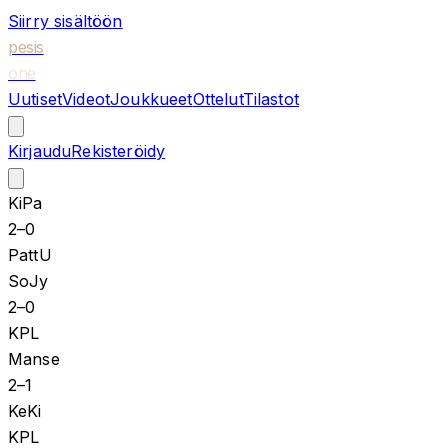
Siirry sisältöön
pesis
one
Uutiset
Videot
Joukkueet
Ottelut
Tilastot
Kirjaudu
Rekisteröidy
KiPa
2
–
0
PattU
SoJy
2
–
0
KPL
Manse
2
–
1
KeKi
KPL