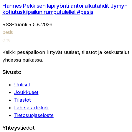
Hannes Pekkisen läpilyönti antoi alkutahdit Jymyn
kotiutuskilpailun rumputulelle! #pesis
RSS-tuonti
• 5.8.2026
pesis
one
Kaikki pesäpalloon liittyvät uutiset, tilastot ja keskustelut
yhdessä paikassa.
Sivusto
Uutiset
Joukkueet
Tilastot
Lähetä artikkeli
Tietosuojaseloste
Yhteystiedot