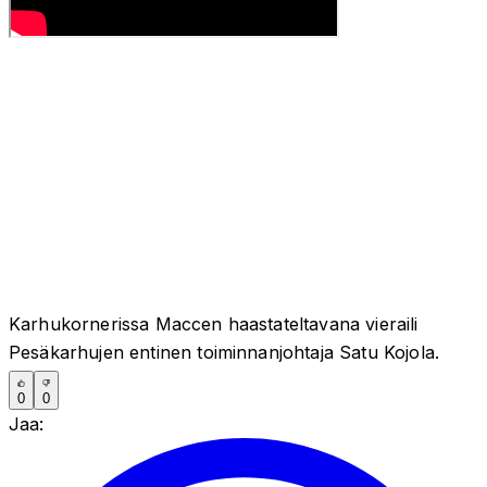
Karhukornerissa Maccen haastateltavana vieraili
Pesäkarhujen entinen toiminnanjohtaja Satu Kojola.
0
0
Jaa: