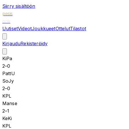
Siirry sisältöön
pesis
one
Uutiset
Videot
Joukkueet
Ottelut
Tilastot
Kirjaudu
Rekisteröidy
KiPa
2
–
0
PattU
SoJy
2
–
0
KPL
Manse
2
–
1
KeKi
KPL