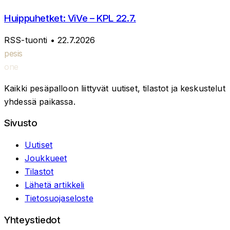
Huippuhetket: ViVe – KPL 22.7.
RSS-tuonti
• 22.7.2026
pesis
one
Kaikki pesäpalloon liittyvät uutiset, tilastot ja keskustelut
yhdessä paikassa.
Sivusto
Uutiset
Joukkueet
Tilastot
Lähetä artikkeli
Tietosuojaseloste
Yhteystiedot