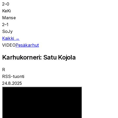
2
–
0
KeKi
Manse
2
–
1
SoJy
Kaikki →
VIDEO
Pesäkarhut
Karhukorneri: Satu Kojola
R
RSS-tuonti
24.8.2025