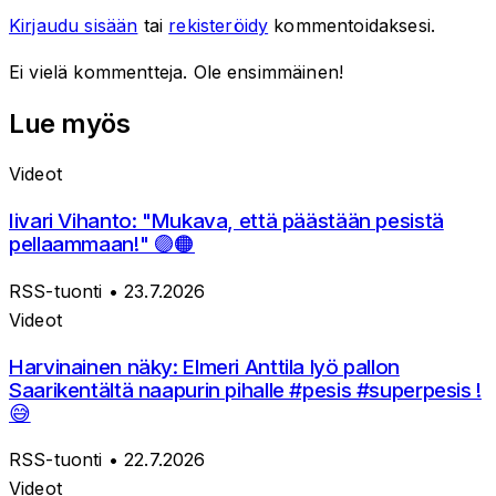
Kirjaudu sisään
tai
rekisteröidy
kommentoidaksesi.
Ei vielä kommentteja. Ole ensimmäinen!
Lue myös
Videot
Iivari Vihanto: "Mukava, että päästään pesistä
pellaammaan!" 🟣🟠
RSS-tuonti
• 23.7.2026
Videot
Harvinainen näky: Elmeri Anttila lyö pallon
Saarikentältä naapurin pihalle #pesis #superpesis !
😅
RSS-tuonti
• 22.7.2026
Videot