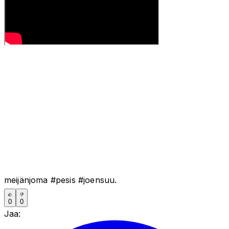
meijänjoma #pesis #joensuu.
0
0
Jaa: