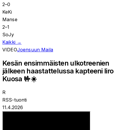
2
–
0
KeKi
Manse
2
–
1
SoJy
Kaikki →
VIDEO
Joensuun Maila
Kesän ensimmäisten ulkotreenien
jälkeen haastattelussa kapteeni Iiro
Kuosa 🤟☀️
R
RSS-tuonti
11.4.2026