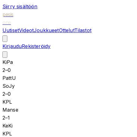
Siirry sisältöön
pesis
one
Uutiset
Videot
Joukkueet
Ottelut
Tilastot
Kirjaudu
Rekisteröidy
KiPa
2
–
0
PattU
SoJy
2
–
0
KPL
Manse
2
–
1
KeKi
KPL