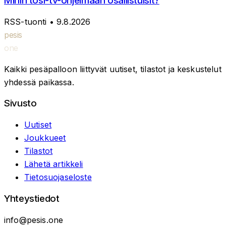
Mihin tosi-tv-ohjelmaan osallistuisit?
RSS-tuonti
• 9.8.2026
pesis
one
Kaikki pesäpalloon liittyvät uutiset, tilastot ja keskustelut
yhdessä paikassa.
Sivusto
Uutiset
Joukkueet
Tilastot
Lähetä artikkeli
Tietosuojaseloste
Yhteystiedot
info@pesis.one