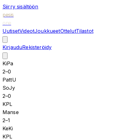
Siirry sisältöön
pesis
one
Uutiset
Videot
Joukkueet
Ottelut
Tilastot
Kirjaudu
Rekisteröidy
KiPa
2
–
0
PattU
SoJy
2
–
0
KPL
Manse
2
–
1
KeKi
KPL