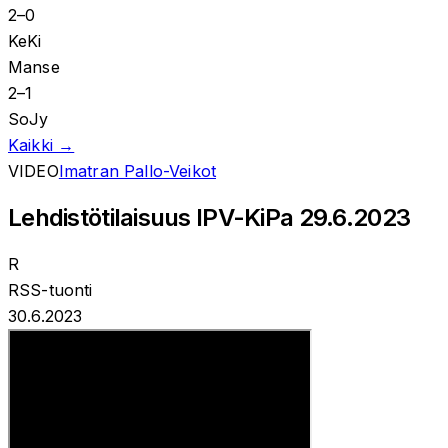
2
–
0
KeKi
Manse
2
–
1
SoJy
Kaikki →
VIDEO
Imatran Pallo-Veikot
Lehdistötilaisuus IPV-KiPa 29.6.2023
R
RSS-tuonti
30.6.2023