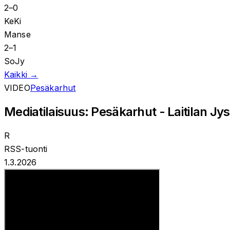
2
–
0
KeKi
Manse
2
–
1
SoJy
Kaikki →
VIDEO
Pesäkarhut
Mediatilaisuus: Pesäkarhut - Laitilan Jys
R
RSS-tuonti
1.3.2026