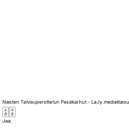
Naisten Talvisuperottelun Pesäkarhut - LaJy mediatilais
0
0
Jaa: