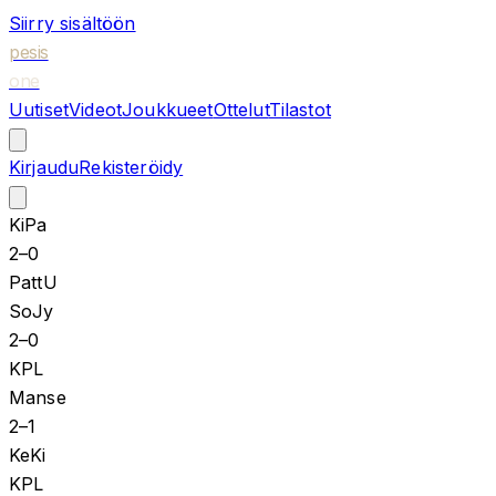
Siirry sisältöön
pesis
one
Uutiset
Videot
Joukkueet
Ottelut
Tilastot
Kirjaudu
Rekisteröidy
KiPa
2
–
0
PattU
SoJy
2
–
0
KPL
Manse
2
–
1
KeKi
KPL