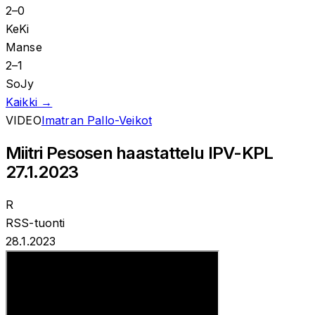
2
–
0
KeKi
Manse
2
–
1
SoJy
Kaikki →
VIDEO
Imatran Pallo-Veikot
Miitri Pesosen haastattelu IPV-KPL
27.1.2023
R
RSS-tuonti
28.1.2023