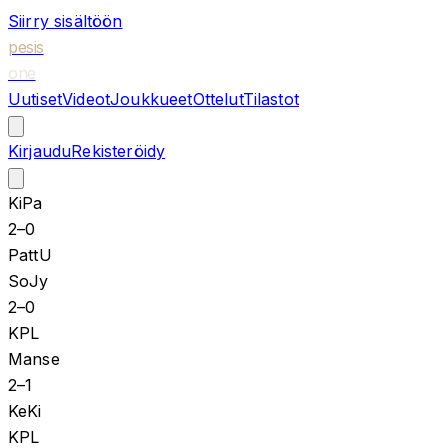
Siirry sisältöön
pesis
one
Uutiset
Videot
Joukkueet
Ottelut
Tilastot
Kirjaudu
Rekisteröidy
KiPa
2
–
0
PattU
SoJy
2
–
0
KPL
Manse
2
–
1
KeKi
KPL