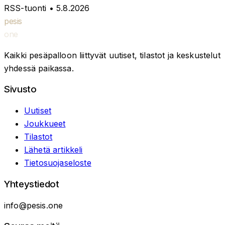
RSS-tuonti
• 5.8.2026
pesis
one
Kaikki pesäpalloon liittyvät uutiset, tilastot ja keskustelut
yhdessä paikassa.
Sivusto
Uutiset
Joukkueet
Tilastot
Lähetä artikkeli
Tietosuojaseloste
Yhteystiedot
info@pesis.one