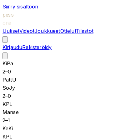
Siirry sisältöön
pesis
one
Uutiset
Videot
Joukkueet
Ottelut
Tilastot
Kirjaudu
Rekisteröidy
KiPa
2
–
0
PattU
SoJy
2
–
0
KPL
Manse
2
–
1
KeKi
KPL