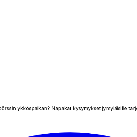
örssin ykköspaikan? Napakat kysymykset jymyläisille tarjo