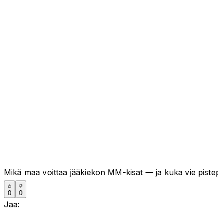
Mikä maa voittaa jääkiekon MM-kisat — ja kuka vie pistep
0
0
Jaa: