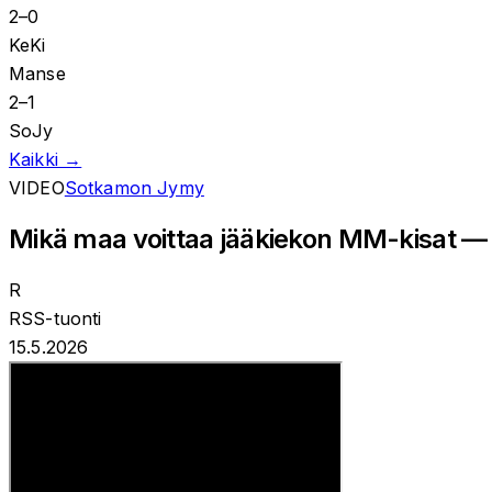
2
–
0
KeKi
Manse
2
–
1
SoJy
Kaikki →
VIDEO
Sotkamon Jymy
Mikä maa voittaa jääkiekon MM-kisat — 
R
RSS-tuonti
15.5.2026