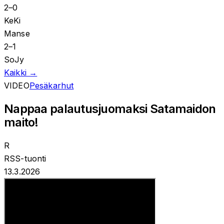
2
–
0
KeKi
Manse
2
–
1
SoJy
Kaikki →
VIDEO
Pesäkarhut
Nappaa palautusjuomaksi Satamaidon
maito!
R
RSS-tuonti
13.3.2026