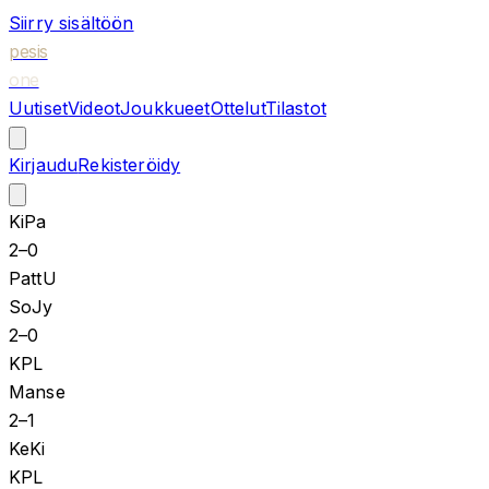
Siirry sisältöön
pesis
one
Uutiset
Videot
Joukkueet
Ottelut
Tilastot
Kirjaudu
Rekisteröidy
KiPa
2
–
0
PattU
SoJy
2
–
0
KPL
Manse
2
–
1
KeKi
KPL