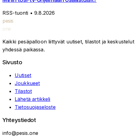
RSS-tuonti
• 9.8.2026
pesis
one
Kaikki pesäpalloon liittyvät uutiset, tilastot ja keskustelut
yhdessä paikassa.
Sivusto
Uutiset
Joukkueet
Tilastot
Lähetä artikkeli
Tietosuojaseloste
Yhteystiedot
info@pesis.one