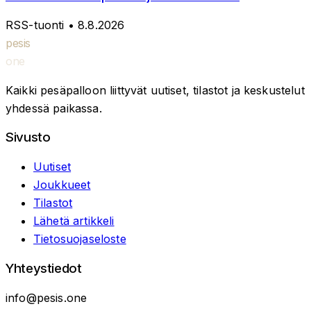
RSS-tuonti
• 8.8.2026
pesis
one
Kaikki pesäpalloon liittyvät uutiset, tilastot ja keskustelut
yhdessä paikassa.
Sivusto
Uutiset
Joukkueet
Tilastot
Lähetä artikkeli
Tietosuojaseloste
Yhteystiedot
info@pesis.one