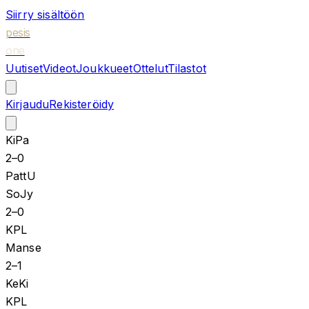
Siirry sisältöön
pesis
one
Uutiset
Videot
Joukkueet
Ottelut
Tilastot
Kirjaudu
Rekisteröidy
KiPa
2
–
0
PattU
SoJy
2
–
0
KPL
Manse
2
–
1
KeKi
KPL