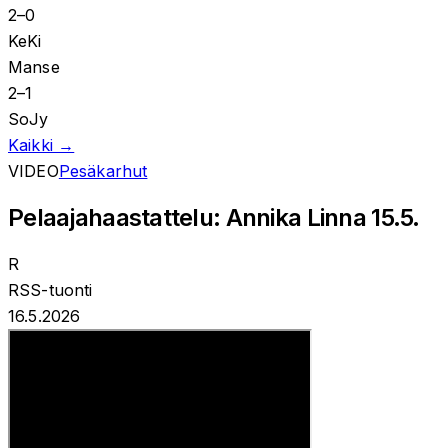
2
–
0
KeKi
Manse
2
–
1
SoJy
Kaikki →
VIDEO
Pesäkarhut
Pelaajahaastattelu: Annika Linna 15.5.
R
RSS-tuonti
16.5.2026