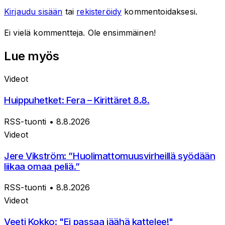
Kirjaudu sisään
tai
rekisteröidy
kommentoidaksesi.
Ei vielä kommentteja. Ole ensimmäinen!
Lue myös
Videot
Huippuhetket: Fera – Kirittäret 8.8.
RSS-tuonti
• 8.8.2026
Videot
Jere Vikström: ”Huolimattomuusvirheillä syödään
liikaa omaa peliä.”
RSS-tuonti
• 8.8.2026
Videot
Veeti Kokko: "Ei passaa jäähä kattelee!"