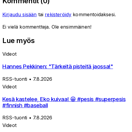
Kommentit (
0
)
Kirjaudu sisään
tai
rekisteröidy
kommentoidaksesi.
Ei vielä kommentteja. Ole ensimmäinen!
Lue myös
Videot
Hannes Pekkinen: "Tärkeitä pisteitä jaossa!"
RSS-tuonti
• 7.8.2026
Videot
Kesä kastelee, Eko kuivaa! 😁 #pesis #superpesis
#finnish #baseball
RSS-tuonti
• 7.8.2026
Videot