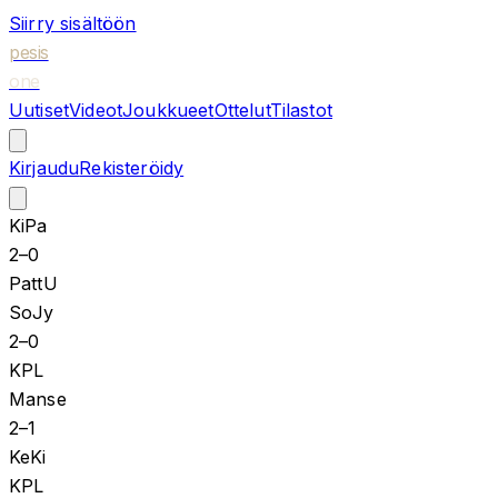
Siirry sisältöön
pesis
one
Uutiset
Videot
Joukkueet
Ottelut
Tilastot
Kirjaudu
Rekisteröidy
KiPa
2
–
0
PattU
SoJy
2
–
0
KPL
Manse
2
–
1
KeKi
KPL