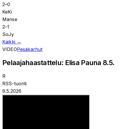
2
–
0
KeKi
Manse
2
–
1
SoJy
Kaikki →
VIDEO
Pesäkarhut
Pelaajahaastattelu: Elisa Pauna 8.5.
R
RSS-tuonti
9.5.2026