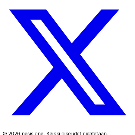
©
2026
pesis.one. Kaikki oikeudet pidätetään.