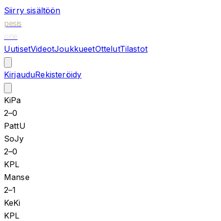
Siirry sisältöön
pesis
one
Uutiset
Videot
Joukkueet
Ottelut
Tilastot
Kirjaudu
Rekisteröidy
KiPa
2
–
0
PattU
SoJy
2
–
0
KPL
Manse
2
–
1
KeKi
KPL