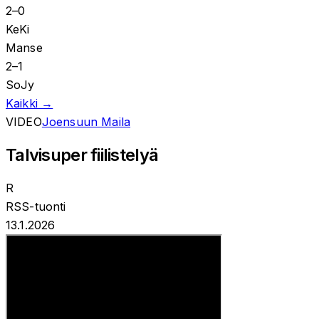
2
–
0
KeKi
Manse
2
–
1
SoJy
Kaikki →
VIDEO
Joensuun Maila
Talvisuper fiilistelyä
R
RSS-tuonti
13.1.2026