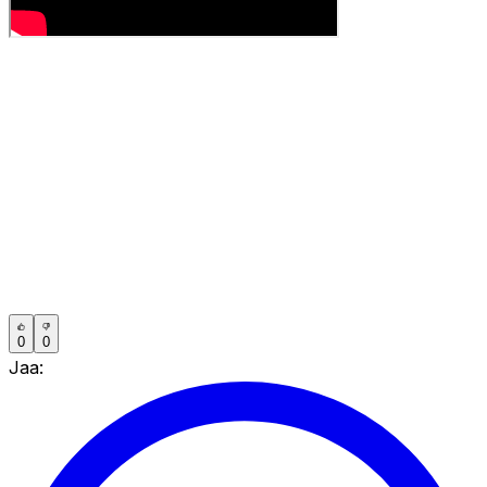
0
0
Jaa: