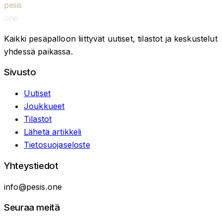
pesis
one
Kaikki pesäpalloon liittyvät uutiset, tilastot ja keskustelut
yhdessä paikassa.
Sivusto
Uutiset
Joukkueet
Tilastot
Lähetä artikkeli
Tietosuojaseloste
Yhteystiedot
info@pesis.one
Seuraa meitä