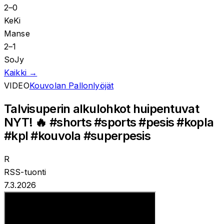
2
–
0
KeKi
Manse
2
–
1
SoJy
Kaikki →
VIDEO
Kouvolan Pallonlyöjät
Talvisuperin alkulohkot huipentuvat
NYT! 🔥 #shorts #sports #pesis #kopla
#kpl #kouvola #superpesis
R
RSS-tuonti
7.3.2026