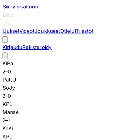
Siirry sisältöön
pesis
one
Uutiset
Videot
Joukkueet
Ottelut
Tilastot
Kirjaudu
Rekisteröidy
KiPa
2
–
0
PattU
SoJy
2
–
0
KPL
Manse
2
–
1
KeKi
KPL