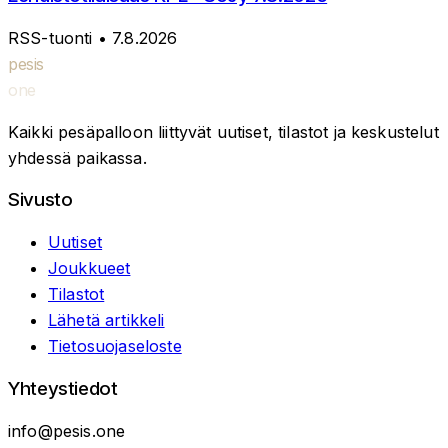
RSS-tuonti
• 7.8.2026
pesis
one
Kaikki pesäpalloon liittyvät uutiset, tilastot ja keskustelut
yhdessä paikassa.
Sivusto
Uutiset
Joukkueet
Tilastot
Lähetä artikkeli
Tietosuojaseloste
Yhteystiedot
info@pesis.one