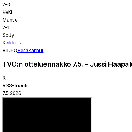
2
–
0
KeKi
Manse
2
–
1
SoJy
Kaikki →
VIDEO
Pesäkarhut
TVO:n otteluennakko 7.5. – Jussi Haapak
R
RSS-tuonti
7.5.2026