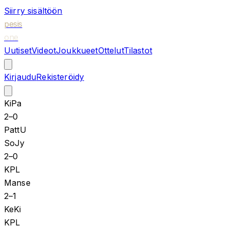
Siirry sisältöön
pesis
one
Uutiset
Videot
Joukkueet
Ottelut
Tilastot
Kirjaudu
Rekisteröidy
KiPa
2
–
0
PattU
SoJy
2
–
0
KPL
Manse
2
–
1
KeKi
KPL