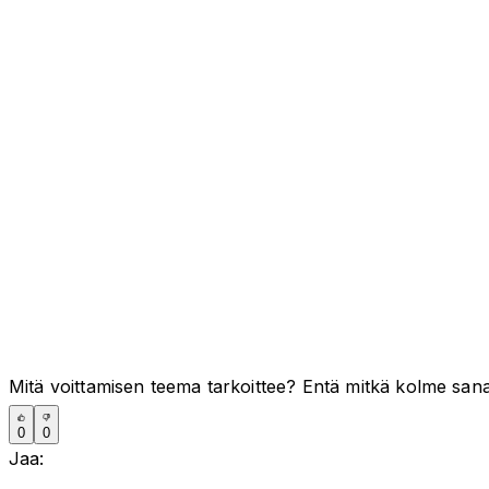
Mitä voittamisen teema tarkoittee? Entä mitkä kolme sa
0
0
Jaa: