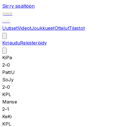
Siirry sisältöön
pesis
one
Uutiset
Videot
Joukkueet
Ottelut
Tilastot
Kirjaudu
Rekisteröidy
KiPa
2
–
0
PattU
SoJy
2
–
0
KPL
Manse
2
–
1
KeKi
KPL