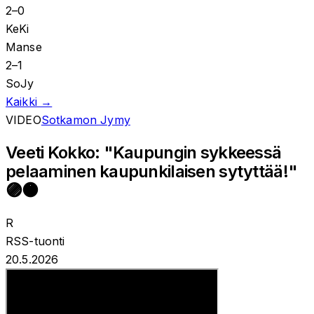
2
–
0
KeKi
Manse
2
–
1
SoJy
Kaikki →
VIDEO
Sotkamon Jymy
Veeti Kokko: "Kaupungin sykkeessä
pelaaminen kaupunkilaisen sytyttää!"
🟣🟠
R
RSS-tuonti
20.5.2026