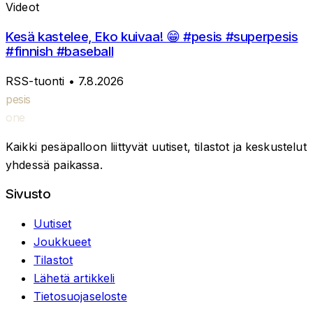
Videot
Kesä kastelee, Eko kuivaa! 😁 #pesis #superpesis
#finnish #baseball
RSS-tuonti
• 7.8.2026
pesis
one
Kaikki pesäpalloon liittyvät uutiset, tilastot ja keskustelut
yhdessä paikassa.
Sivusto
Uutiset
Joukkueet
Tilastot
Lähetä artikkeli
Tietosuojaseloste