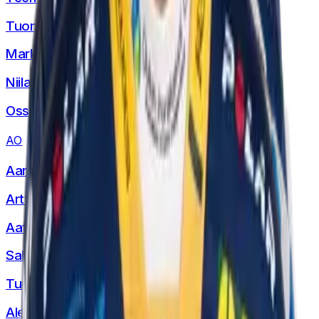
Tuomas
Jussila
Markus
Keski-Petäjä
Niilas
Luukkonen
Ossi
Meriläinen
A
O
Aaro
Ojanperä
Arttu
Ruuska
Aatu
Saastamoinen
Saku
Saloranta
Tuukka
Sarkkinen
Aleksi
Vainio