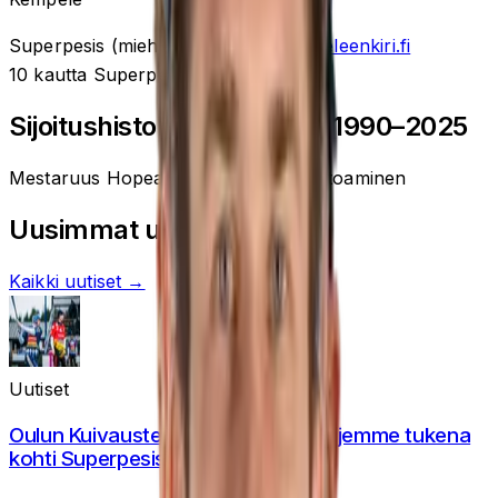
Superpesis (miehet)
Kausi
2026
kempeleenkiri.fi
10
kautta Superpesiksessä
Sijoitushistoria
Superpesis 1990–2025
Mestaruus
Hopea
Pronssi
Nousu
Putoaminen
Uusimmat uutiset
Kaikki uutiset →
Uutiset
Oulun Kuivaustekniikka Superjunnujemme tukena
kohti Superpesistä!