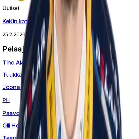
Uutiset
KeKin kotisivut uudistuvat
25.2.2026
Pelaajat
Tino
Alaspää
Tuukka
Etula
Joona
Haapanen
P
H
Paavo
Hakala
Olli
Heikkala
Teemu
Hollanti