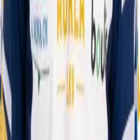
©
2026
pesis.one. Kaikki oikeudet pidätetään.