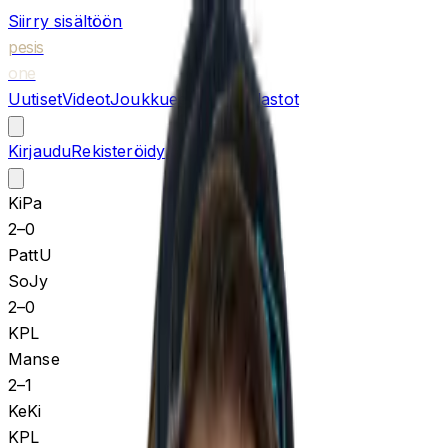
Siirry sisältöön
pesis
one
Uutiset
Videot
Joukkueet
Ottelut
Tilastot
Kirjaudu
Rekisteröidy
KiPa
2
–
0
PattU
SoJy
2
–
0
KPL
Manse
2
–
1
KeKi
KPL