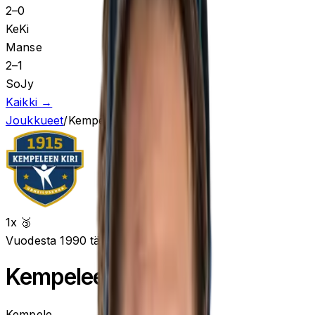
2
–
0
KeKi
Manse
2
–
1
SoJy
Kaikki →
Joukkueet
/
Kempeleen Kiri
1
x 🥉
Vuodesta 1990 tähän päivään
Kempeleen Kiri
Kempele