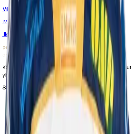
Ville
Väliaho
I
V
Ilkka
Vimpari
pesis
one
Kaikki pesäpalloon liittyvät uutiset, tilastot ja keskustelut
yhdessä paikassa.
Sivusto
Uutiset
Joukkueet
Tilastot
Lähetä artikkeli
Tietosuojaseloste