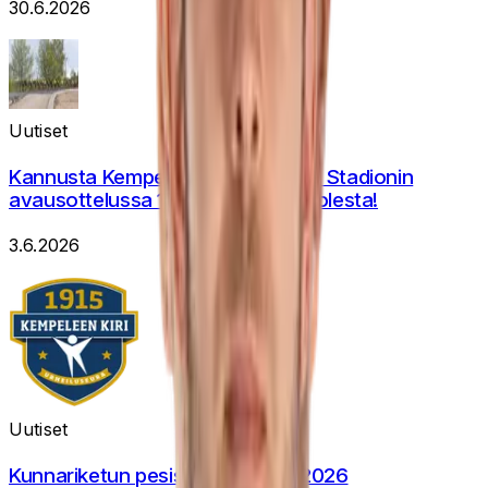
30.6.2026
Uutiset
Kannusta Kempeleen Kiri voittoon Stadionin
avausottelussa 16.6. – pienten puolesta!
3.6.2026
Uutiset
Kunnariketun pesisliikkari KESÄ 2026