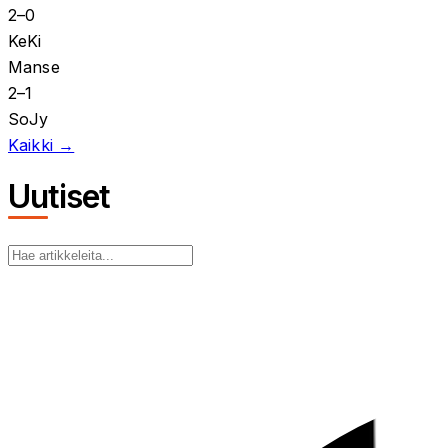
2
–
0
KeKi
Manse
2
–
1
SoJy
Kaikki →
Uutiset