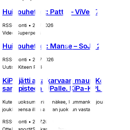
Huippuhetket: PattU – ViVe 27.7.
RSS-tuonti
• 27.7.2026
Videot
Superpesis
Huippuhetket: Manse – SoJy 26.7.
RSS-tuonti
• 26.7.2026
Uutiset
Kiteen Pallo
KiPa jätti aika karvaan maun Koplalle no
sarjapisteen KiPalle. KiPa-KPL 1-0k (0-0
Kuten juoksumääristä näkee, kummankin joukkueen ykköpal
joukkueensa illan ainoan juoksun vasta...
RSS-tuonti
• 26.7.2026
Otteluraportit
Sotkamon Jymy