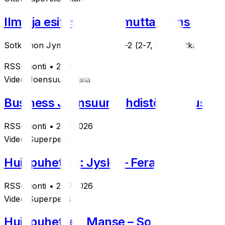
Ilme ja esitys parani, mutta Manse vei
Sotkamon Jymy – Manse PP 0-2 (2-7, 5-6) Sotkamolaiset lä
RSS-tuonti
• 26.7.2026
Videot
Joensuun Maila
Business Joensuun lehdistötilaisuus: J
RSS-tuonti
• 25.7.2026
Videot
Superpesis
Huippuhetket: Jyske – Fera 25.7.
RSS-tuonti
• 25.7.2026
Videot
Superpesis
Huippuhetket: Manse – SoJy 24.7.