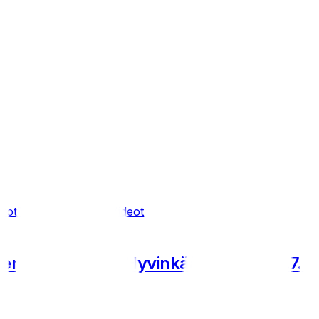
rrot
Tiedotteet
Uutiset
Videot
Joensuun Maila - Hyvinkään Tahko 28.7.