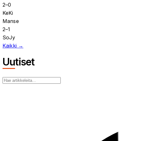
2
–
0
KeKi
Manse
2
–
1
SoJy
Kaikki →
Uutiset