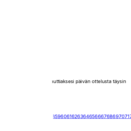
tion jonka tarvitset nauttiaksesi päivän ottelusta täysin
49
50
51
52
53
54
55
56
57
58
59
60
61
62
63
64
65
66
67
68
69
70
71