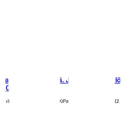
lla-nolla -trillerissä. Juho Keinänen löi 
, 0-0, 2-1k)
kinto meni lukkareille, KiPan Rasmus Surakalle (2/2 KL) j