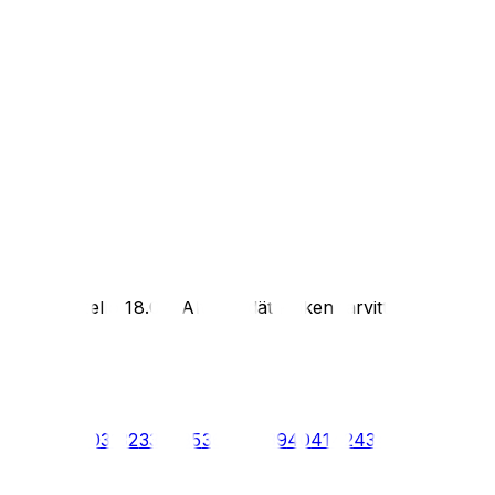
enalla kello 18.00. Alta löydät kaiken tarvittavan informaa
26
27
28
29
30
31
32
33
34
35
36
37
38
39
40
41
42
43
44
45
46
47
48