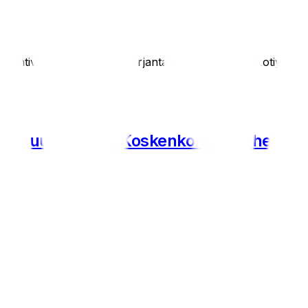
htivät kirkastamaan perjantai-illan esitystään kotiyleisö
oensuun Maila - Koskenkorvan Urheilijat