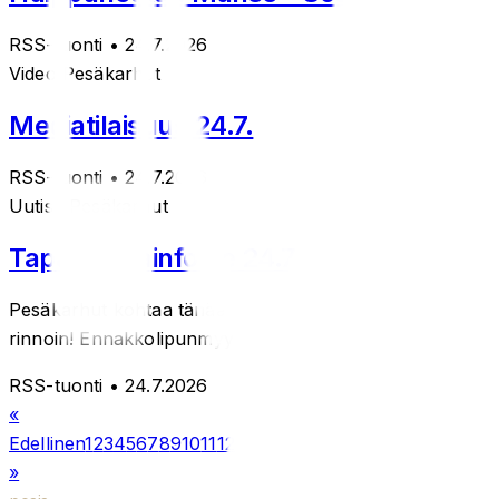
RSS-tuonti
• 24.7.2026
Videot
Pesäkarhut
Mediatilaisuus 24.7.
RSS-tuonti
• 24.7.2026
Uutiset
Pesäkarhut
Tapahtumainfo pe 24.7.
Pesäkarhut kohtaa tänään ensi kertaa Kirittäret Huikoo Are
rinnoin! Ennakkolipunmyyn...
RSS-tuonti
• 24.7.2026
«
Edellinen
1
2
3
4
5
6
7
8
9
10
11
12
13
14
15
16
17
18
19
20
21
22
23
24
25
»