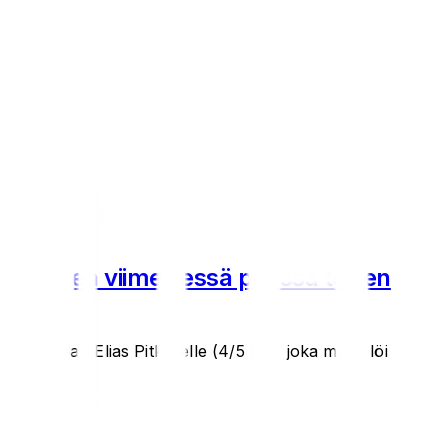
kotareiden viimeisessä parissa toisen
a Koplan Elias Pitkäselle (4/5 KL), joka myös löi