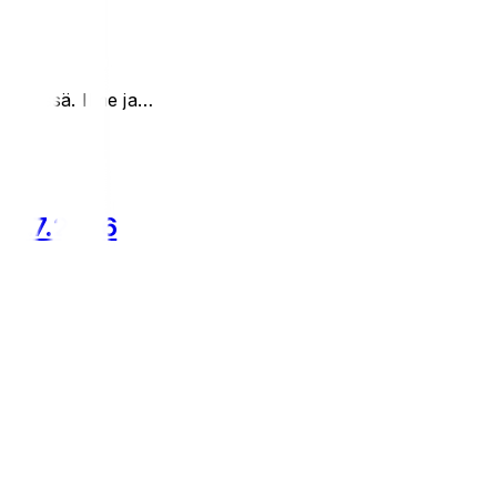
n edessä. Ilme ja…
 25.7.2026