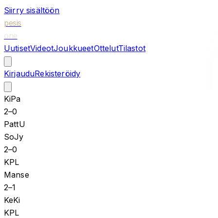
Siirry sisältöön
pesis
one
Uutiset
Videot
Joukkueet
Ottelut
Tilastot
Kirjaudu
Rekisteröidy
KiPa
2
–
0
PattU
SoJy
2
–
0
KPL
Manse
2
–
1
KeKi
KPL