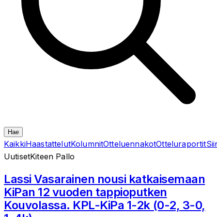
Hae
Kaikki
Haastattelut
Kolumnit
Otteluennakot
Otteluraportit
Sii
Uutiset
Kiteen Pallo
Lassi Vasarainen nousi katkaisemaan
KiPan 12 vuoden tappioputken
Kouvolassa. KPL-KiPa 1-2k (0-2, 3-0,