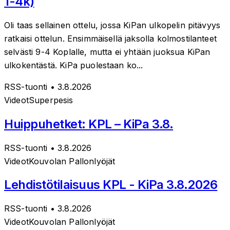
1-4k)
Oli taas sellainen ottelu, jossa KiPan ulkopelin pitävyys
ratkaisi ottelun. Ensimmäisellä jaksolla kolmostilanteet
selvästi 9-4 Koplalle, mutta ei yhtään juoksua KiPan
ulkokentästä. KiPa puolestaan ko...
RSS-tuonti
• 3.8.2026
Videot
Superpesis
Huippuhetket: KPL – KiPa 3.8.
RSS-tuonti
• 3.8.2026
Videot
Kouvolan Pallonlyöjät
Lehdistötilaisuus KPL - KiPa 3.8.2026
RSS-tuonti
• 3.8.2026
Videot
Kouvolan Pallonlyöjät