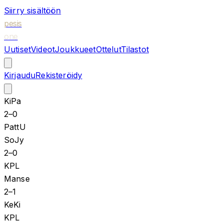
Siirry sisältöön
pesis
one
Uutiset
Videot
Joukkueet
Ottelut
Tilastot
Kirjaudu
Rekisteröidy
KiPa
2
–
0
PattU
SoJy
2
–
0
KPL
Manse
2
–
1
KeKi
KPL