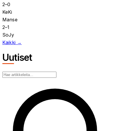
2
–
0
KeKi
Manse
2
–
1
SoJy
Kaikki →
Uutiset