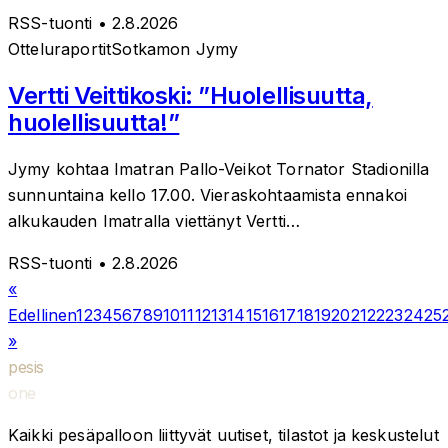
RSS-tuonti
• 2.8.2026
Otteluraportit
Sotkamon Jymy
Vertti Veittikoski: ”Huolellisuutta,
huolellisuutta!”
Jymy kohtaa Imatran Pallo-Veikot Tornator Stadionilla
sunnuntaina kello 17.00. Vieraskohtaamista ennakoi
alkukauden Imatralla viettänyt Vertti…
RSS-tuonti
• 2.8.2026
«
Edellinen
1
2
3
4
5
6
7
8
9
10
11
12
13
14
15
16
17
18
19
20
21
22
23
24
25
»
pesis
one
Kaikki pesäpalloon liittyvät uutiset, tilastot ja keskustelut