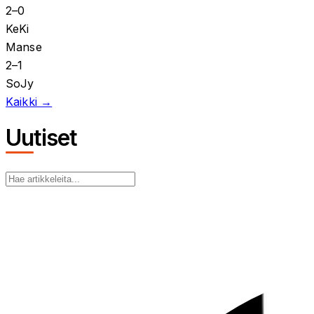
2
–
0
KeKi
Manse
2
–
1
SoJy
Kaikki →
Uutiset