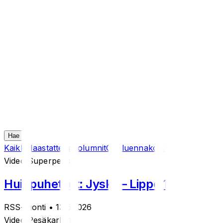
Hae
Kaikki
Haastattelut
Kolumnit
Otteluennakot
Otteluraportit
Sii
Videot
Superpesis
Huippuhetket: Jyske – Lippo 13.6.2026
RSS-tuonti
• 13.6.2026
Videot
Pesäkarhut