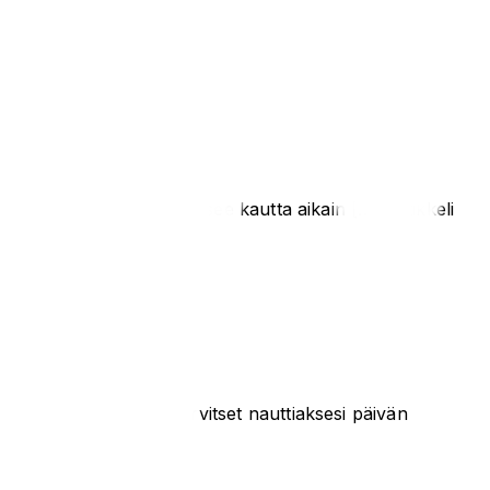
 Tanja Vehniäisen ja nousee kautta aikain […] Artikkeli
informaation jonka tarvitset nauttiaksesi päivän