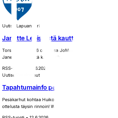
Uutiset
Lapuan Virkiä
Janette Lepistöstä kautta aikain lyöjäk
Torstain 11.6.2026 ottelussa JoMaa vastaan tehtiin histor
Janette Lepistöstä kautta aik...
RSS-tuonti
• 12.6.2026
Uutiset
Pesäkarhut
Tapahtumainfo pe 12.6.
Pesäkarhut kohtaa Huikoo Areenalla kauden nousijajoukkue
ottelusta täysin rinnoin! Winston järj...
RSS-tuonti
• 12.6.2026