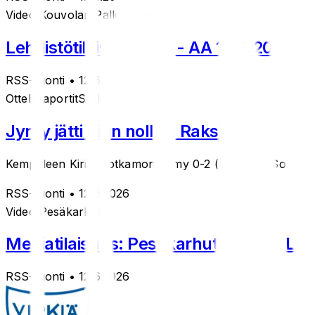
Videot
Kouvolan Pallonlyöjät
Lehdistötilaisuus KPL - AA 12.6.2026
RSS-tuonti
• 12.6.2026
Otteluraportit
Sotkamon Jymy
Jymy jätti Kirin nollille Raksilassa
Kempeleen Kiri – Sotkamon Jymy 0-2 (0-5, 0-3) Sotkamon 
RSS-tuonti
• 12.6.2026
Videot
Pesäkarhut
Mediatilaisuus: Pesäkarhut - Oulun Lipp
RSS-tuonti
• 12.6.2026