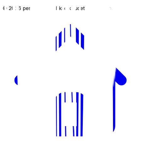
©
2026
pesis.one. Kaikki oikeudet pidätetään.