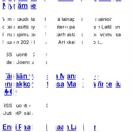
Mynämäelle
Viime kaudella Jyskeessä lainapestillään mainioita
otteita esittänyt Enni Paatero palaa takaisin Laitilaan
lainasopimuksella Pesäkarhuista. Laina on voimassa
kauden 2026 loppuun... Artikkeli Paatero t...
RSS-tuonti
• 22.5.2026
Videot
Joensuun Maila
Tänään vastassa Manse PP –
ennakkohaastossa Markus Wirzenius
🤟🔴
RSS-tuonti
• 22.5.2026
Uutiset
Pesäkarhut
Enni Paatero lainaan Laitilaan