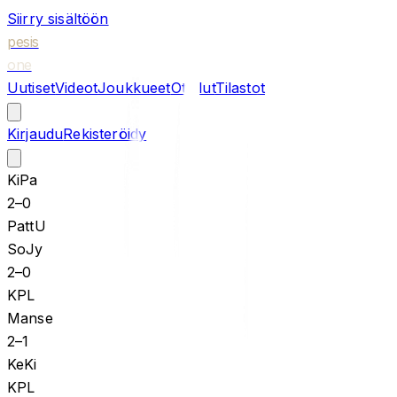
Siirry sisältöön
pesis
one
Uutiset
Videot
Joukkueet
Ottelut
Tilastot
Kirjaudu
Rekisteröidy
KiPa
2
–
0
PattU
SoJy
2
–
0
KPL
Manse
2
–
1
KeKi
KPL