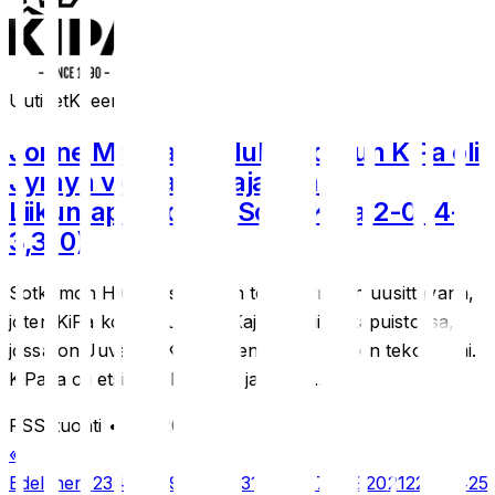
Uutiset
Kiteen Pallo
Jonne Matikainen lukkaroi kun KiPa oli
Jymyn vieraana Kajaanin
Liikuntapuistossa. SoJy-KiPa 2-0 (4-
3,3-0)
Sotkamon Hiukan stadionin tekonurmi on uusittavana,
joten KiPa kohtasi Jymyn Kajaanin liikuntapuistossa,
jossa on Juvan ja Kempeleen lisäksi sininen tekonurmi.
KiPalla oli etsikkoaikansa 1. jaksolla,...
RSS-tuonti
• 21.5.2026
«
Edellinen
1
2
3
4
5
6
7
8
9
10
11
12
13
14
15
16
17
18
19
20
21
22
23
24
25