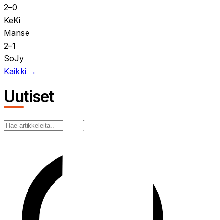
2
–
0
KeKi
Manse
2
–
1
SoJy
Kaikki →
Uutiset