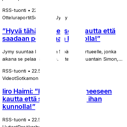
RSS-tuonti
• 22.5.2026
Otteluraportit
Sotkamon Jymy
”Hyvä tähän vaiheeseen kautta että
saadaan pelata ihan kunnolla!”
Jymy suuntaa lauantaina 5 päivän kiertueelle, jonka
aikana se pelaa 4 ottelua. Otteluista lauantain Simon,…
RSS-tuonti
• 22.5.2026
Videot
Sotkamon Jymy
Iiro Haimi: ”Hyvä tähän vaiheeseen
kautta että saadaan pelata ihan
kunnolla!”
RSS-tuonti
• 22.5.2026