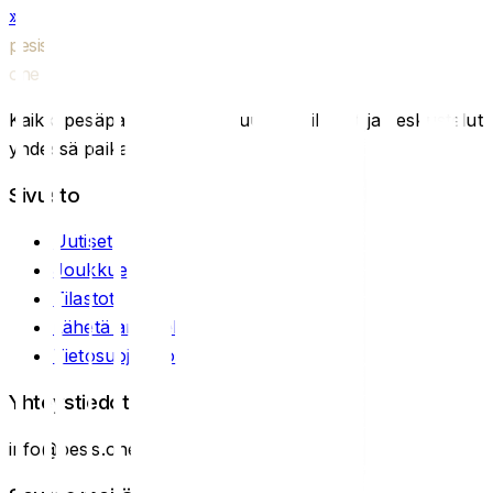
»
pesis
one
Kaikki pesäpalloon liittyvät uutiset, tilastot ja keskustelut
yhdessä paikassa.
Sivusto
Uutiset
Joukkueet
Tilastot
Lähetä artikkeli
Tietosuojaseloste
Yhteystiedot
info@pesis.one