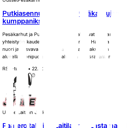
Uutiset
Pesäkarhut
Putkiasennus Haapala Pesäkarhujen
kumppaniksi!
Pesäkarhut ja Putkiasennus Haapala ovat aloittaneet
yhteistyön kaudella 2026. Putkiasennus Haapala on
nuori ja kasvava yritys, joka tarjoaa Satakunnan
alueella monipuolisia LVI-palveluja uudisrakentam...
RSS-tuonti
• 22.5.2026
Uutiset
Laitilan Jyske
Paatero takaisin Laitilaan ja Lastama