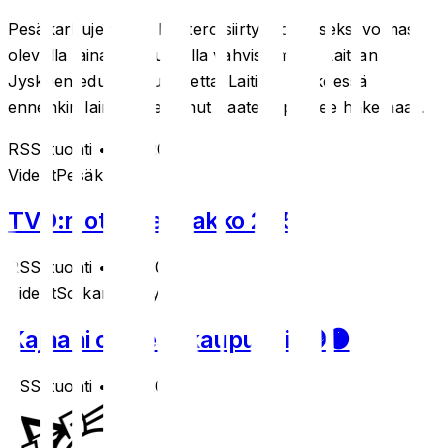
Pesäkarhujen Enni Paatero siirtyy toistaiseksi voimassa
olevalla lainasopimuksella vahvistamaan Laitilan
Jyskeen edustusjoukkuetta. Laitilan Jyskeessä
ennenkin lainalla pelannut Paatero pääsee hakemaa...
RSS-tuonti
• 22.5.2026
Videot
Pesäkarhut
TVO:n otteluennakko 21.5.
RSS-tuonti
• 21.5.2026
Videot
Sotkamon Jymy
Kajaani on pesiskaupunki! 🟣🟠
RSS-tuonti
• 21.5.2026