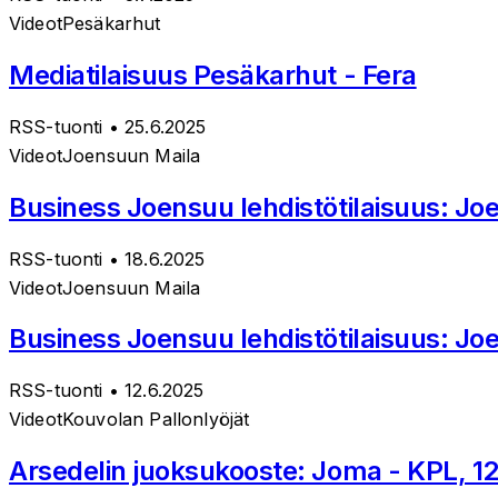
Videot
Pesäkarhut
Mediatilaisuus Pesäkarhut - Fera
RSS-tuonti
• 25.6.2025
Videot
Joensuun Maila
Business Joensuu lehdistötilaisuus: J
RSS-tuonti
• 18.6.2025
Videot
Joensuun Maila
Business Joensuu lehdistötilaisuus: Jo
RSS-tuonti
• 12.6.2025
Videot
Kouvolan Pallonlyöjät
Arsedelin juoksukooste: Joma - KPL, 1