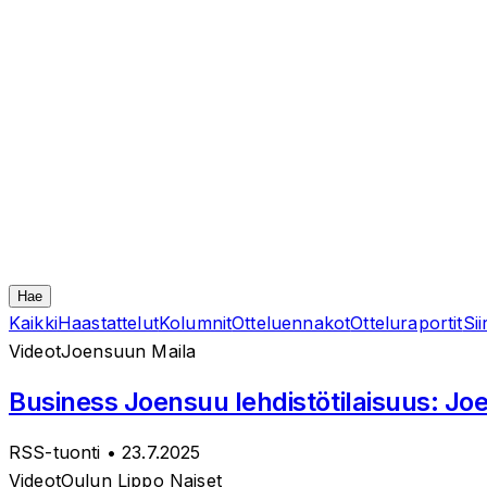
Hae
Kaikki
Haastattelut
Kolumnit
Otteluennakot
Otteluraportit
Sii
Videot
Joensuun Maila
Business Joensuu lehdistötilaisuus: J
RSS-tuonti
• 23.7.2025
Videot
Oulun Lippo Naiset