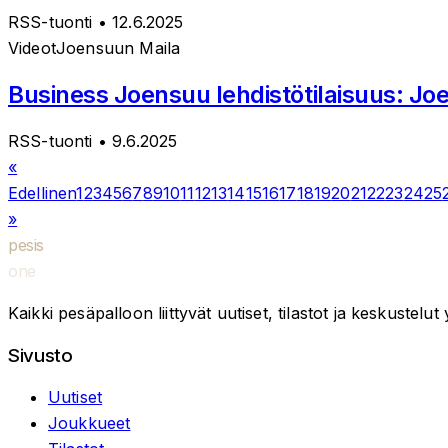
RSS-tuonti
• 12.6.2025
Videot
Joensuun Maila
Business Joensuu lehdistötilaisuus: Jo
RSS-tuonti
• 9.6.2025
«
Edellinen
1
2
3
4
5
6
7
8
9
10
11
12
13
14
15
16
17
18
19
20
21
22
23
24
25
»
pesis
one
Kaikki pesäpalloon liittyvät uutiset, tilastot ja keskustelu
Sivusto
Uutiset
Joukkueet