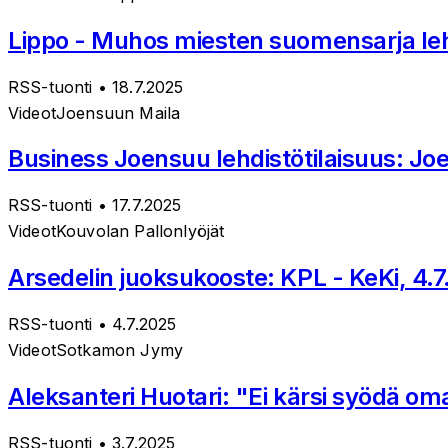
Lippo - Muhos miesten suomensarja lehd
RSS-tuonti
• 18.7.2025
Videot
Joensuun Maila
Business Joensuu lehdistötilaisuus: Joe
RSS-tuonti
• 17.7.2025
Videot
Kouvolan Pallonlyöjät
Arsedelin juoksukooste: KPL - KeKi, 4.
RSS-tuonti
• 4.7.2025
Videot
Sotkamon Jymy
Aleksanteri Huotari: "Ei kärsi syödä omaa
RSS-tuonti
• 3.7.2025