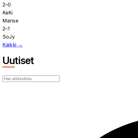
2
–
0
KeKi
Manse
2
–
1
SoJy
Kaikki →
Uutiset