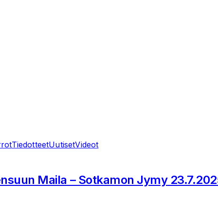
rrot
Tiedotteet
Uutiset
Videot
oensuun Maila – Sotkamon Jymy 23.7.202