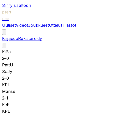
Siirry sisältöön
pesis
one
Uutiset
Videot
Joukkueet
Ottelut
Tilastot
Kirjaudu
Rekisteröidy
KiPa
2
–
0
PattU
SoJy
2
–
0
KPL
Manse
2
–
1
KeKi
KPL