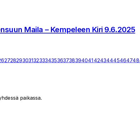
ensuun Maila – Kempeleen Kiri 9.6.2025
26
27
28
29
30
31
32
33
34
35
36
37
38
39
40
41
42
43
44
45
46
47
48
t yhdessä paikassa.